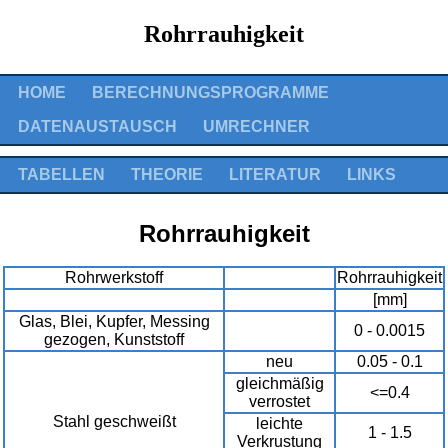
Rohrrauhigkeit
HOME
BERECHNUNGSPROGRAMME
DATENAUSTAUSCH
UMRECHNER
TABELLEN
THEORIE
LITERATUR
LINKS
Rohrrauhigkeit
Rohrwerkstoff
Rohrrauhigkeit
[mm]
Glas, Blei, Kupfer, Messing
0 - 0.0015
gezogen, Kunststoff
neu
0.05 - 0.1
gleichmäßig
<=0.4
verrostet
Stahl geschweißt
leichte
1 - 1.5
Verkrustung