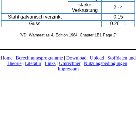
starke
2 - 4
Verkrustung
Stahl galvanisch verzinkt
0.15
Guss
0.26 - 1
[VDI Wärmeatlas 4. Edition 1984, Chapter LB1 Page 2]
Home
|
Berechnungsprogramme
|
Download
|
Upload
|
Stoffdaten und
Theorie
|
Literatur
|
Links
|
Umrechner
|
Nutzungsbedingungen
|
Impressum