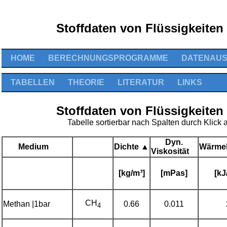
Stoffdaten von Flüssigkeite
HOME
BERECHNUNGSPROGRAMME
DATENAU
TABELLEN
THEORIE
LITERATUR
LINKS
Stoffdaten von Flüssigkeite
Tabelle sortierbar nach Spalten durch Klick 
Dyn.
Medium
Dichte
▲
Wärmek
Viskosität
[kg/m³]
[mPas]
[kJ
CH
Methan |1bar
0.66
0.011
4