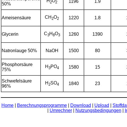
H
O
1196
1.9
2
2
50%
CH
O
Ameisensäure
1220
1.8
2
2
C
H
O
Glycerin
1260
1390
3
8
3
Natronlauge 50%
NaOH
1500
80
Phosphorsäure
H
PO
1580
15
3
4
75%
Schwefelsäure
H
SO
1840
23
2
4
96%
Home
|
Berechnungsprogramme
|
Download
|
Upload
|
Stoffd
|
Umrechner
|
Nutzungsbedingungen
|