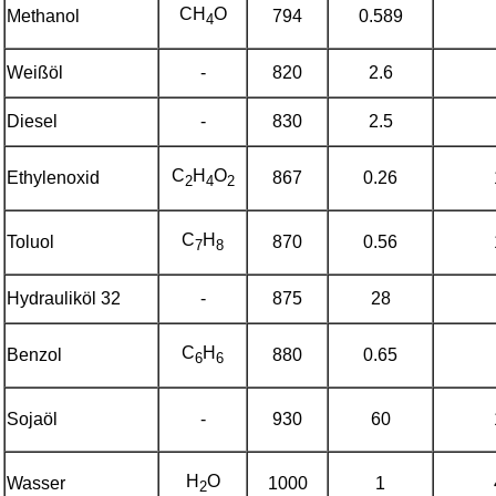
CH
O
Methanol
794
0.589
4
Weißöl
-
820
2.6
Diesel
-
830
2.5
C
H
O
Ethylenoxid
867
0.26
2
4
2
C
H
Toluol
870
0.56
7
8
Hydrauliköl 32
-
875
28
C
H
Benzol
880
0.65
6
6
Sojaöl
-
930
60
H
O
Wasser
1000
1
2