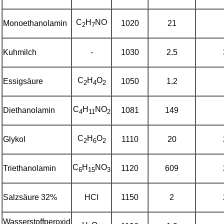
C
H
NO
Monoethanolamin
1020
21
2
7
Kuhmilch
-
1030
2.5
C
H
O
Essigsäure
1050
1.2
2
4
2
C
H
NO
Diethanolamin
1081
149
4
11
2
C
H
O
Glykol
1110
20
2
6
2
C
H
NO
Triethanolamin
1120
609
6
15
3
Salzsäure 32%
HCl
1150
2
Wasserstoffperoxid