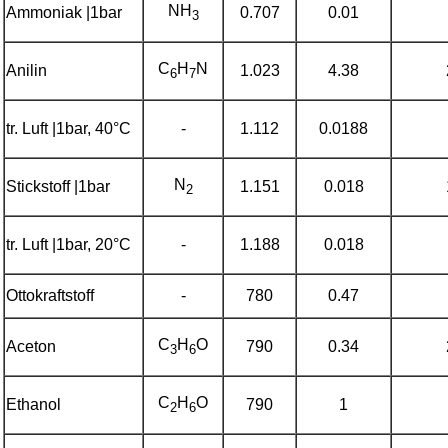
NH
Ammoniak |1bar
0.707
0.01
3
C
H
N
Anilin
1.023
4.38
6
7
tr. Luft |1bar, 40°C
-
1.112
0.0188
N
Stickstoff |1bar
1.151
0.018
2
tr. Luft |1bar, 20°C
-
1.188
0.018
Ottokraftstoff
-
780
0.47
C
H
O
Aceton
790
0.34
3
6
C
H
O
Ethanol
790
1
2
6